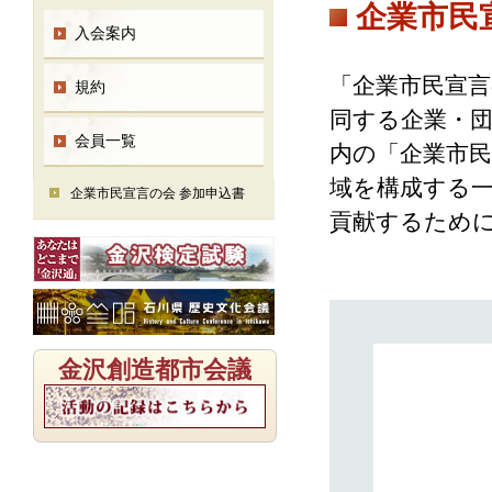
企業市民
入会案内
「企業市民宣言
規約
同する企業・
会員一覧
内の「企業市民
域を構成する
企業市民宣言の会 参加申込書
貢献するため
金沢創造都市会議