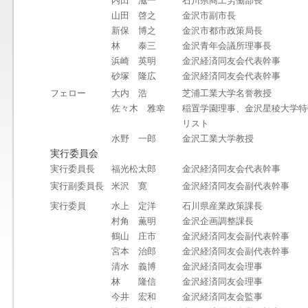
内田 滋一
石川県商工労働部長
山田 啓之
金沢市副市長
新保 博之
金沢市都市政策局長
林 泰三
金沢青年会議所理事長
浜崎 英明
金沢経済同友会代表幹事
砂塚 隆広
金沢経済同友会代表幹事
フェロー
大内 浩
芝浦工業大学名誉教授
佐々木 雅幸
稲置学園理事、金沢星稜大学特
リスト
水野 一郎
金沢工業大学教授
実行委員会
実行委員長
福光松太郎
金沢経済同友会代表幹事
実行副委員長
米沢 寛
金沢経済同友会副代表幹事
実行委員
水上 定洋
石川県産業政策課長
村角 薫明
金沢企画調整課長
鶴山 庄市
金沢経済同友会副代表幹事
宮本 治郎
金沢経済同友会副代表幹事
清水 義博
金沢経済同友会理事
林 隆信
金沢経済同友会理事
今井 宏和
金沢経済同友会監事