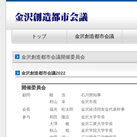
トップ
金沢創造都市会議
金沢創造都市会議開催委員会
金沢創造都市会議2022
開催委員会
顧問
馳
浩
石川県知事
村山 卓
金沢市長
会長
福光 松太郎
金沢経済同友会代表幹事
参与
和田
隆志
金沢大学学長
大澤 敏
金沢工業大学学長
秋山 稔
金沢学院大学学長