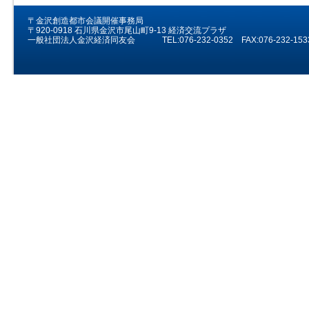
〒金沢創造都市会議開催事務局
〒920-0918 石川県金沢市尾山町9-13 経済交流プラザ
一般社団法人金沢経済同友会
TEL:076-232-0352 FAX:076-232-153