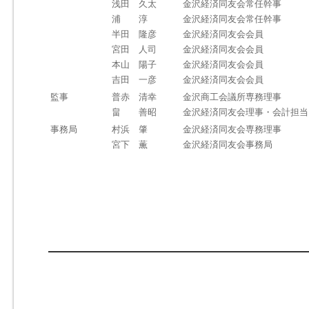
浅田 久太
金沢経済同友会常任幹事
浦 淳
金沢経済同友会常任幹事
半田 隆彦
金沢経済同友会会員
宮田 人司
金沢経済同友会会員
本山 陽子
金沢経済同友会会員
吉田 一彦
金沢経済同友会会員
監事
普赤 清幸
金沢商工会議所専務理事
畠 善昭
金沢経済同友会理事・会計担当
事務局
村浜 肇
金沢経済同友会専務理事
宮下 薫
金沢経済同友会事務局